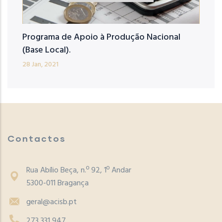
Programa de Apoio à Produção Nacional
(Base Local).
28 Jan, 2021
Contactos
Rua Abílio Beça, n.º 92, 1º Andar
5300-011 Bragança
geral@acisb.pt
273 331 947