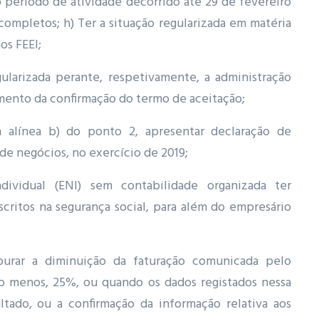
período de atividade decorrido até 29 de fevereiro
ompletos; h) Ter a situação regularizada em matéria
os FEEI;
egularizada perante, respetivamente, a administração
 momento da confirmação do termo de aceitação;
 alínea b) do ponto 2, apresentar declaração de
e negócios, no exercício de 2019;
vidual (ENI) sem contabilidade organizada ter
critos na segurança social, para além do empresário
purar a diminuição da faturação comunicada pelo
lo menos, 25%, ou quando os dados registados nessa
ltado, ou a confirmação da informação relativa aos