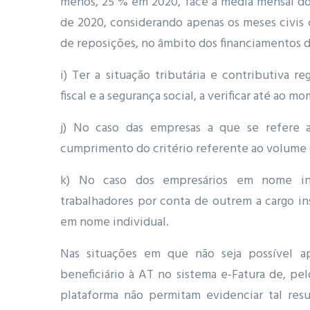
menos, 25 % em 2020, face à média mensal do 
de 2020, considerando apenas os meses civis c
de reposições, no âmbito dos financiamentos d
i) Ter a situação tributária e contributiva r
fiscal e a segurança social, a verificar até ao
j) No caso das empresas a que se refere a
cumprimento do critério referente ao volume d
k) No caso dos empresários em nome indi
trabalhadores por conta de outrem a cargo ins
em nome individual.
Nas situações em que não seja possível a
beneficiário à AT no sistema e-Fatura de, pe
plataforma não permitam evidenciar tal resu