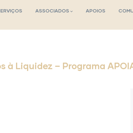
pal
SERVIÇOS
ASSOCIADOS
APOIOS
COMU
os à Liquidez – Programa AP