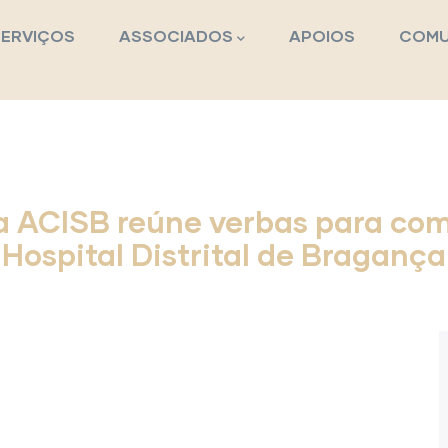
pal
SERVIÇOS
ASSOCIADOS
APOIOS
COMU
ACISB reúne verbas para comp
Hospital Distrital de Bragança