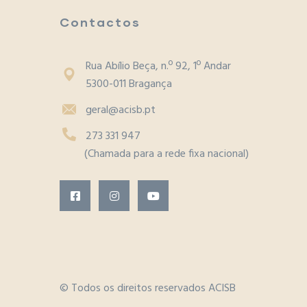
Contactos
Rua Abílio Beça, n.º 92, 1º Andar
5300-011 Bragança
geral@acisb.pt
273 331 947
(Chamada para a rede fixa nacional)
© Todos os direitos reservados ACISB