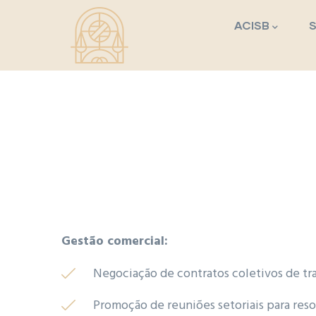
Navegação princi
Passar para o conteúdo principal
ACISB
Gestão comercial:
Negociação de contratos coletivos de trab
Promoção de reuniões setoriais para re