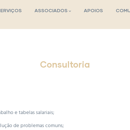
pal
SERVIÇOS
ASSOCIADOS
APOIOS
COMU
Consultoria
alho e tabelas salariais;
solução de problemas comuns;