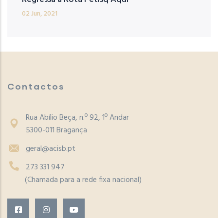
02 Jun, 2021
Contactos
Rua Abílio Beça, n.º 92, 1º Andar
5300-011 Bragança
geral@acisb.pt
273 331 947
(Chamada para a rede fixa nacional)