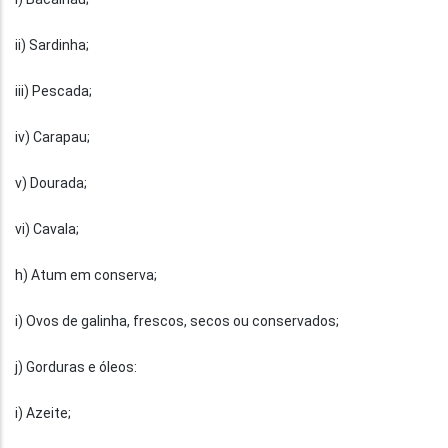
ii) Sardinha;
iii) Pescada;
iv) Carapau;
v) Dourada;
vi) Cavala;
h) Atum em conserva;
i) Ovos de galinha, frescos, secos ou conservados;
j) Gorduras e óleos:
i) Azeite;