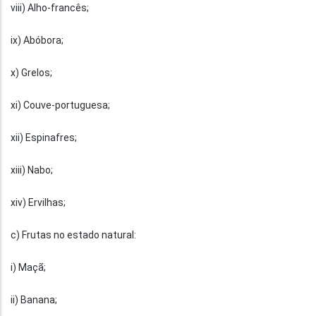
viii) Alho-francês;
ix) Abóbora;
x) Grelos;
xi) Couve-portuguesa;
xii) Espinafres;
xiii) Nabo;
xiv) Ervilhas;
c) Frutas no estado natural:
i) Maçã;
ii) Banana;