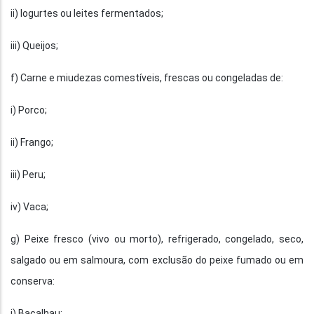
ii) Iogurtes ou leites fermentados;
iii) Queijos;
f) Carne e miudezas comestíveis, frescas ou congeladas de:
i) Porco;
ii) Frango;
iii) Peru;
iv) Vaca;
g) Peixe fresco (vivo ou morto), refrigerado, congelado, seco,
salgado ou em salmoura, com exclusão do peixe fumado ou em
conserva:
i) Bacalhau;